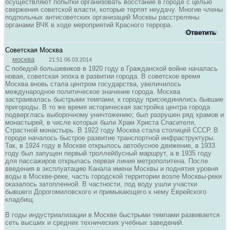
осуществляют попытки организовать восстание в городе с целью
свержения советской власти, которые терпят неудачу. Многие члены
подпольных антисоветских организаций Москвы расстреляны
органами ВЧК в ходе мероприятий Красного террора.
Ответить
Советская Москва
москва
21:51 06.03.2014
С победой большевиков в 1920 году в Гражданской войне началась
новая, советская эпоха в развитии города. В советское время
Москва вновь стала центром государства, увеличилось
международное политическое значение города. Москва
застраивалась быстрыми темпами, к городу присоединялись бывшие
пригороды. В то же время историческая застройка центра города
подверглась выборочному уничтожению; был разрушен ряд храмов и
монастырей, в числе которых были Храм Христа Спасителя,
Страстной монастырь. В 1922 году Москва стала столицей СССР. В
городе началось быстрое развитие транспортной инфраструктуры.
Так, в 1924 году в Москве открылось автобусное движение, в 1933
году был запущен первый троллейбусный маршрут, а в 1935 году
для пассажиров открылась первая линия метрополитена. После
введения в эксплуатацию Канала имени Москвы и поднятия уровня
воды в Москве-реке, часть городской территории возле Москвы-реки
оказалось затопленной. В частности, под воду ушли участки
бывшего Дорогомиловского и примыкающего к нему Еврейского
кладбищ.
В годы индустриализации в Москве быстрыми темпами развивается
сеть высших и средних технических учебных заведений.