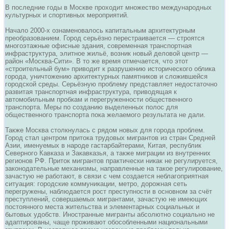
В последние годы в Москве проходит множество международных
культурных и спортивных мероприятий.
Начало 2000-х ознаменовалось капитальным архитектурным
преобразованием. Город серьёзно перестраивается — строятся
многоэтажные офисные здания, современная транспортная
инфраструктура, элитное жильё, возник новый деловой центр —
район «Москва-Сити». В то же время отмечается, что этот
«строительный бум» приводит к разрушению исторического облика
города, уничтожению архитектурных памятников и сложившейся
городской среды. Серьёзную проблему представляет недостаточно
развитая транспортная инфраструктура, приводящая к
автомобильным пробкам и перегруженности общественного
транспорта. Меры по созданию выделенных полос для
общественного транспорта пока желаемого результата не дали.
Также Москва столкнулась с рядом новых для города проблем.
Город стал центром притока трудовых мигрантов из стран Средней
Азии, именуемых в народе гастарбайтерами, Китая, республик
Северного Кавказа и Закавказья, а также миграции из внутренних
регионов РФ. Приток мигрантов практически никак не регулируется,
законодательные механизмы, направленные на такое регулирование,
зачастую не работают, в связи с чем создается неблагоприятная
ситуация: городские коммуникации, метро, дорожная сеть
перегружены, наблюдается рост преступности в основном за счёт
преступлений, совершаемых мигрантами, зачастую не имеющих
постоянного места жительства и элементарных социальных и
бытовых удобств. Иностранные мигранты абсолютно социально не
адаптированы, чаще проживают обособленными национальными