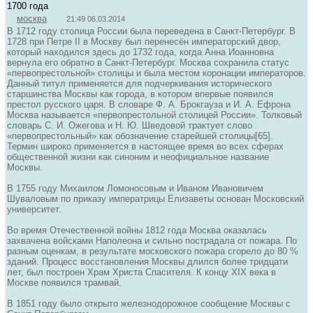
1700 года
москва
21:49 06.03.2014
В 1712 году столица России была переведена в Санкт-Петербург. В
1728 при Петре II в Москву был перенесён императорский двор,
который находился здесь до 1732 года, когда Анна Иоанновна
вернула его обратно в Санкт-Петербург. Москва сохранила статус
«первопрестольной» столицы и была местом коронации императоров.
Данный титул применяется для подчеркивания исторического
старшинства Москвы как города, в котором впервые появился
престол русского царя. В словаре Ф. А. Брокгауза и И. А. Ефрона
Москва называется «первопрестольной столицей России». Толковый
словарь С. И. Ожегова и Н. Ю. Шведовой трактует слово
«первопрестольный» как обозначение старейшей столицы[65].
Термин широко применяется в настоящее время во всех сферах
общественной жизни как синоним и неофициальное название
Москвы.
В 1755 году Михаилом Ломоносовым и Иваном Ивановичем
Шуваловым по приказу императрицы Елизаветы основан Московский
университет.
Во время Отечественной войны 1812 года Москва оказалась
захвачена войсками Наполеона и сильно пострадала от пожара. По
разным оценкам, в результате московского пожара сгорело до 80 %
зданий. Процесс восстановления Москвы длился более тридцати
лет, был построен Храм Христа Спасителя. К концу XIX века в
Москве появился трамвай.
В 1851 году было открыто железнодорожное сообщение Москвы с