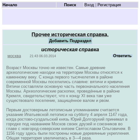
Начало
Поиск
Вход
|
Регистрация
Прочее историческая справка,
Добавить Подраздел
историческая справка
москва
Ответить
21:43 06.03.2014
Возраст Москвы точно не известен. Самые древние
археологические находки на территории Москвы относятся к
каменному веку. С конца первого тысячелетия в районе
современной Москвы поселились славяне: вятичи и кривичи.
Вятичи составляли основную часть первоначального населения
Москвы. Археологические раскопки, проведённые в районе
Кремля, свидетельствуют, что к концу XI века там уже
существовало поселение, защищённое валом и рвом.
Первым достоверным летописным упоминанием считается
указание Ипатьевской летописи на субботу 4 апреля 1147 года,
когда ростово-суздальский князь Юрий Долгорукий принимал в
городке под названием Москов своих друзей и союзников во
главе с новгород-северским князем Святославом Ольговичем. В
1156 году здесь были построены новые деревянные укрепления.
Общая территория увеличилась в 3—4 раза.