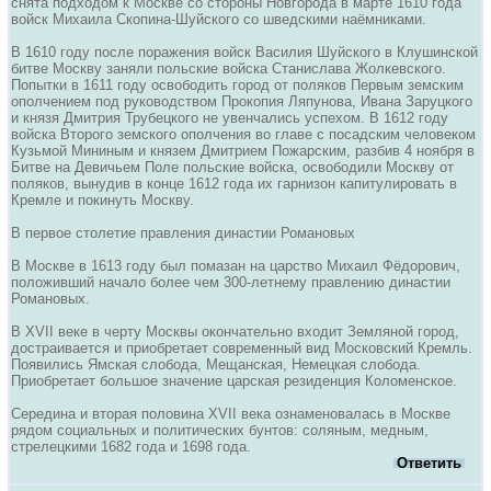
снята подходом к Москве со стороны Новгорода в марте 1610 года
войск Михаила Скопина-Шуйского со шведскими наёмниками.
В 1610 году после поражения войск Василия Шуйского в Клушинской
битве Москву заняли польские войска Станислава Жолкевского.
Попытки в 1611 году освободить город от поляков Первым земским
ополчением под руководством Прокопия Ляпунова, Ивана Заруцкого
и князя Дмитрия Трубецкого не увенчались успехом. В 1612 году
войска Второго земского ополчения во главе с посадским человеком
Кузьмой Мининым и князем Дмитрием Пожарским, разбив 4 ноября в
Битве на Девичьем Поле польские войска, освободили Москву от
поляков, вынудив в конце 1612 года их гарнизон капитулировать в
Кремле и покинуть Москву.
В первое столетие правления династии Романовых
В Москве в 1613 году был помазан на царство Михаил Фёдорович,
положивший начало более чем 300-летнему правлению династии
Романовых.
В XVII веке в черту Москвы окончательно входит Земляной город,
достраивается и приобретает современный вид Московский Кремль.
Появились Ямская слобода, Мещанская, Немецкая слобода.
Приобретает большое значение царская резиденция Коломенское.
Середина и вторая половина XVII века ознаменовалась в Москве
рядом социальных и политических бунтов: соляным, медным,
стрелецкими 1682 года и 1698 года.
Ответить