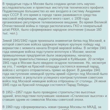
В тридцатые годы в Москве была создана целая сеть научно-
исследовательских и проектных институтов технического профиля.
Подавляющее большинство из них входило в систему Академии
наук СССР. В это время в городе также развиваются средства
массовой информации, издается много газет, с 1939 года
организовано регулярное телевизионное вещание. Во время Великой
Отечественной войны в городе располагались ГКО и генеральный
штаб РККА, было сформировано народное ополчение (свыше 160
тыс. чел.).
Зимой 1941/1942 годов произошла знаменитая битва под Москвой, в
которой советские войска одержали первую крупную победу над
вермахтом с момента начала Второй мировой войны. В октябре 1941
года немецкие войска подступили вплотную к Москве; многие
промышленные предприятия были эвакуированы, началась
эвакуация правительственных учреждений в Куйбышев. 20 октября
1941 года в Москве было введено осадное положение. Но, несмотря
на это, 7 ноября на Красной площади состоялся военный парад,
войска с которого отправлялись прямо на фронт. В декабре 1941
года наступление немецкой группы армий «Центр» под Москвой было
остановлено; в результате успешного контрнаступления советских
войск под Москвой немецкие войска отброшены от столицы. 24 июня
1945 года на Красной площади состоялся Парад Победы.
В 1952—1957 годах было проведено строительство высотных
зданий, впоследствии получивших название «Сталинских высоток» и
ставших одним из символов Москвы советской эпохи.
В 1960 году сформировалась новая граница Москвы по МКАД, за