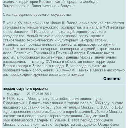
входили территории Кремля, Китай-города, и слобод в
Замоскворечье, Занеглименье и Заяузье.
Столица единого русского государства
В конце XV века при князе Иване III Васильевиче Москва становится
столицей крупнейшего русского государства, а в начале XVI века при
князе Василии III Ивановиче — столицей единого русского
государства. Новый статус способствовал росту города и
становлению экономическим и культурным центром страны.
Развивалась промышленность и ремёсла: производство оружия,
тканей, кожевенных, гончарных, ювелирных изделий, строительное
дело. Появились Пушечный и Печатный дворы. Больших высот
достигла московская архитектура. Границы Москвы значительно
расширились — к концу XVI века в её состав вошли территории
Белого города и Земляного города. Была создана система
оборонительных сооружений. В XIV—XVIII веках в Москве несколько
раз происходили крупные восстания и пожары
Ответить
период смутного времени
москва
21:47 06.03.2014
В 1605 году в Москву вступили войска самозваного царя
Лжедмитрия I. Власть самозванца в городе пала в 1606 году, в ходе
народного восстания он был убит жителями Москвы. С 1608 по 1610
год в правление нового выбранного царя Василия Шуйского Москва
находится в осаде войск второго самозванца Лжедмитрия II,
обосновавшегося лагерем в Тушине. В этот период сообщение
Москвы с остальной частью государства затруднено. Осада была