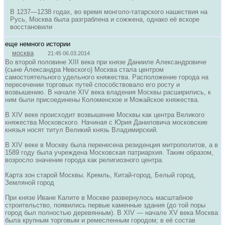
В 1237—1238 годах, во время монголо-татарского нашествия на
Русь, Москва была разграблена и сожжена, однако её вскоре
восстановили
еще немного истории
москва
21:45 06.03.2014
Во второй половине XIII века при князе Данииле Александровиче
(сыне Александра Невского) Москва стала центром
самостоятельного удельного княжества. Расположение города на
пересечении торговых путей способствовало его росту и
возвышению. В начале XIV века владения Москвы расширились, к
ним были присоединены Коломенское и Можайское княжества.
В XIV веке происходит возвышение Москвы как центра Великого
княжества Московского. Начиная с Юрия Даниловича московские
князья носят титул Великий князь Владимирский.
В XIV веке в Москву была перенесена резиденция митрополитов, а в
1589 году была учреждена Московская патриархия. Таким образом,
возросло значение города как религиозного центра.
Карта зон старой Москвы. Кремль, Китай-город, Белый город,
Земляной город
При князе Иване Калите в Москве развернулось масштабное
строительство, появились первые каменные здания (до той поры
город был полностью деревянным). В XIV — начале XV века Москва
была крупным торговым и ремесленным городом; в её состав