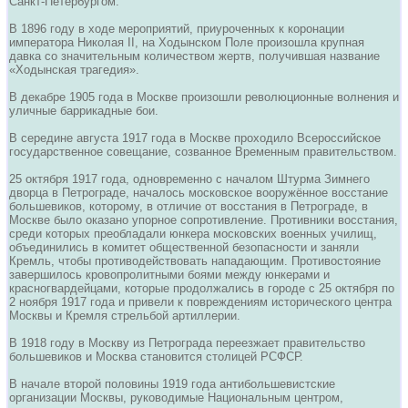
Санкт-Петербургом.
В 1896 году в ходе мероприятий, приуроченных к коронации
императора Николая II, на Ходынском Поле произошла крупная
давка со значительным количеством жертв, получившая название
«Ходынская трагедия».
В декабре 1905 года в Москве произошли революционные волнения и
уличные баррикадные бои.
В середине августа 1917 года в Москве проходило Всероссийское
государственное совещание, созванное Временным правительством.
25 октября 1917 года, одновременно с началом Штурма Зимнего
дворца в Петрограде, началось московское вооружённое восстание
большевиков, которому, в отличие от восстания в Петрограде, в
Москве было оказано упорное сопротивление. Противники восстания,
среди которых преобладали юнкера московских военных училищ,
объединились в комитет общественной безопасности и заняли
Кремль, чтобы противодействовать нападающим. Противостояние
завершилось кровопролитными боями между юнкерами и
красногвардейцами, которые продолжались в городе с 25 октября по
2 ноября 1917 года и привели к повреждениям исторического центра
Москвы и Кремля стрельбой артиллерии.
В 1918 году в Москву из Петрограда переезжает правительство
большевиков и Москва становится столицей РСФСР.
В начале второй половины 1919 года антибольшевистские
организации Москвы, руководимые Национальным центром,