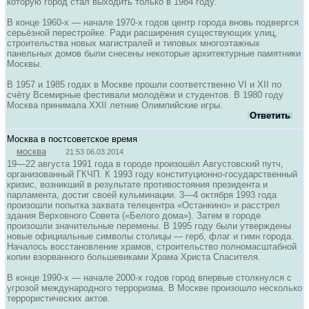
которую город стал выходить только в 1984 году.
В конце 1960-х — начале 1970-х годов центр города вновь подвергся
серьёзной перестройке. Ради расширения существующих улиц,
строительства новых магистралей и типовых многоэтажных
панельных домов были снесены некоторые архитектурные памятники
Москвы.
В 1957 и 1985 годах в Москве прошли соответственно VI и XII по
счёту Всемирные фестивали молодёжи и студентов. В 1980 году
Москва принимала XXII летние Олимпийские игры.
Ответить
Москва в постсоветское время
москва
21:53 06.03.2014
19—22 августа 1991 года в городе произошёл Августовский путч,
организованный ГКЧП. К 1993 году конституционно-государственный
кризис, возникший в результате противостояния президента и
парламента, достиг своей кульминации. 3—4 октября 1993 года
произошли попытка захвата телецентра «Останкино» и расстрел
здания Верховного Совета («Белого дома»). Затем в городе
произошли значительные перемены. В 1995 году были утверждены
новые официальные символы столицы — герб, флаг и гимн города.
Началось восстановление храмов, строительство полномасштабной
копии взорванного большевиками Храма Христа Спасителя.
В конце 1990-х — начале 2000-х годов город впервые столкнулся с
угрозой международного терроризма. В Москве произошло несколько
террористических актов.